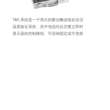
TAS 系统是一个强大的聚合酶连锁反应仪
温度验证系统，其中包括结合完整之即时
显示器的控制模组、可容纳固定或可变探
针之探针孔盘，以及强大的PC软体。可
确实分析数据并自动产生报告。为达到最
佳灵活性和轻便性，本产品配有八个可变
探针，可协助您提供客户更好的服务。